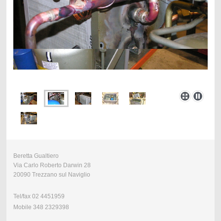
Beretta Gualtiero
Via Carlo Roberto Darwin 28
20090 Trezzano sul Naviglio
Tel/fax 02 4451959
Mobile 348 2329398