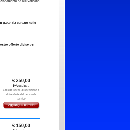
unzionamento ed alle verifiche
n garanzia cercate nelle
stre offerte divise per
€
250,00
IVA esclusa
Escluse spese di spedizione e
di trasferta del personale
tecnico
Aggiungi al carrello
€
150,00