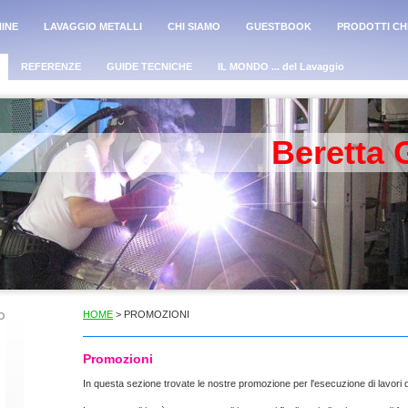
INE
LAVAGGIO METALLI
CHI SIAMO
GUESTBOOK
PRODOTTI CHI
REFERENZE
GUIDE TECNICHE
IL MONDO ... del Lavaggio
Beretta 
HOME
> PROMOZIONI
O
Promozioni
In questa sezione trovate le nostre promozione per l'esecuzione di lavori