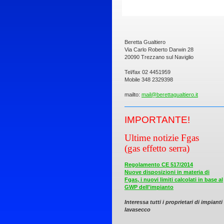
Beretta Gualtiero
Via Carlo Roberto Darwin 28
20090 Trezzano sul Naviglio
Tel/fax 02 4451959
Mobile 348 2329398
mailto:
mail@berettagualtiero.it
IMPORTAN
TE!
Ultime notizie Fgas
(gas effetto serra)
Regolamento CE 517/2014
Nuove disposizioni in materia di
Fgas, i nuovi limiti calcolati in base al
GWP dell'impianto
Interessa tutti i proprietari di impianti
lavasecco