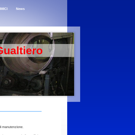
MICI
News
Gualtiero
 di manutenzione.