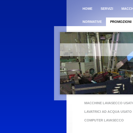
HOME
SERVIZI
MACCH
NORMATIVE
PROMOZIONI
MACCHINE LAVASECCO USAT
LAVATRICI AD ACQUA USATO
COMPUTER LAVASECCO