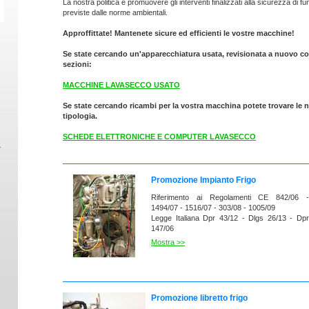
La nostra politica è promuovere gli interventi finalizzati alla sicurezza di f
previste dalle norme ambientali.
Approffittate! Mantenete sicure ed efficienti le vostre macchine!
Se state cercando un'apparecchiatura usata, revisionata a nuovo co
sezioni:
MACCHINE LAVASECCO USATO
Se state cercando ricambi per la vostra macchina potete trovare le no
tipologia.
SCHEDE ELETTRONICHE E COMPUTER LAVASECCO
Promozione Impianto Frigo
Riferimento ai Regolamenti CE 842/06 -
1494/07 - 1516/07 - 303/08 - 1005/09
Legge Italiana Dpr 43/12 - Dlgs 26/13 - Dpr
147/06
Mostra >>
Limitazione delle emissione di gas effetto serra
ed ozono lesivi in atmosfera.
Verifica l'impianto frigo della tua lavasecco
e mettiti in regola gli adempimenti
Promozione libretto frigo
obbligatori previsti.