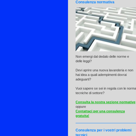
Consulenza normativa
Non emergi dal dedalo delle norme e
delle leggi?
Devi aprire una nuova lavanderia e non
hai idea a quali adempimenti dovrai
adeguarti?
Vuoi sapere se sei in regola con le norm
tecniche di settore?
Consulta la nostra sezione normative
oppure
Contattaci per una consulenza
gratuita!
Consulenza per i vostri problemi
tecnici