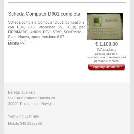
Scheda Computer D601 completa
Scheda completa Computer D601 (compatibile
con C34, C48, Processor S9, TC10) per
FIRBIMATIC, UNION, REALSTAR, SOVRANA.
Stato: Nuova, eprom versione 6.07.
Garanzia: 1 anno
Mostra >>
€
1.100,00
Disponibilità: 1 Pezzo a magazzino
IVA esclusa
Escluse spese di
spedizione e di trasferta del
personale tecnico
Aggiungi al carrello
Beretta Gualtiero
Via Carlo Roberto Darwin 28
20090 Trezzano sul Naviglio
Tel/fax 02 4451959
Mobile 348 2329398