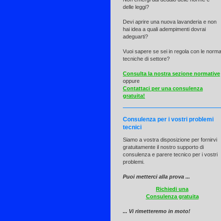
delle leggi?
Devi aprire una nuova lavanderia e non
hai idea a quali adempimenti dovrai
adeguarti?
Vuoi sapere se sei in regola con le norm
tecniche di settore?
Consulta la nostra sezione normative
oppure
Contattaci per una consulenza
gratuita!
Consulenza per i vostri problemi
tecnici
Siamo a vostra disposizione per fornirvi
gratuitamente il nostro supporto di
consulenza e parere tecnico per i vostri
problemi.
Puoi metterci alla prova ...
Richiedi una
Consulenza gratuita
... Vi rimetteremo in moto!