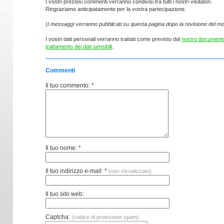
I vostri preziosi commenti verranno condivisi tra tutti i nostri visitatori.
Ringraziamo anticipatamente per la vostra partecipazione.
(
I messaggi verranno pubblicati su questa pagina dopo la revisione del mo
I vostri dati personali verranno trattati come previsto dal
nostro documento
trattamento dei dati sensibili
.
Commenti
Il tuo commento: *
Il tuo nome: *
Il tuo indirizzo e-mail: *
(non visualizzato)
Il tuo sito web:
Captcha:
(codice di protezione spam)