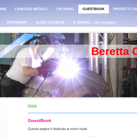
INE
LAVAGGIO METALLI
CHI SIAMO
GUESTBOOK
PRODOTTI CHI
REFERENZE
GUIDE TECNICHE
IL MONDO ... del Lavaggio
Beretta 
Home
GuestBook
Questa pagina è dedicata ai nostri ospiti.