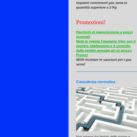
impianti contenenti gas serra in
quantità superiore a 3 Kg
Promozioni!
Pacchetti di manutenzione a prezzi
scontati!
Metti in reglola l'impianto frigo con il
registro obbligatorio e il controllo
delle perdite annuale ad un prezzo
Promo!
NON rischiare le sanzioni per i gas
serra!
Consulenza normativa
Non emergi dal dedalo delle norme e