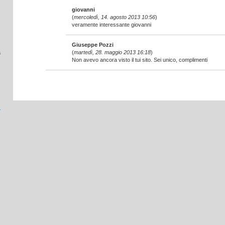
giovanni
(
mercoledì, 14. agosto 2013 10:56
)
veramente interessante giovanni
Giuseppe Pozzi
a
(
martedì, 28. maggio 2013 16:18
)
Non avevo ancora visto il tui sito. Sei unico, complimenti