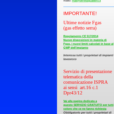
mailto:
mail@berettagualtiero.it
IMPORTAN
TE!
Ultime notizie Fgas
(gas effetto serra)
Regolamento CE 517/2014
Nuove disposizioni in materia di
Fgas, i nuovi limiti calcolati in base al
GWP dell'impianto
Interessa tutti i proprietari di impianti
lavasecco
Servizio di presentazione
telematica della
comunicazione ISPRA
ai sensi art.16 c.1
Dpr43/12
Vai alla pagina dedicata a
questo SERVIZIO GRATUITO per tutti
coloro che ce ne fanno richiesta
Obbligatorio per tutti i proprietari di