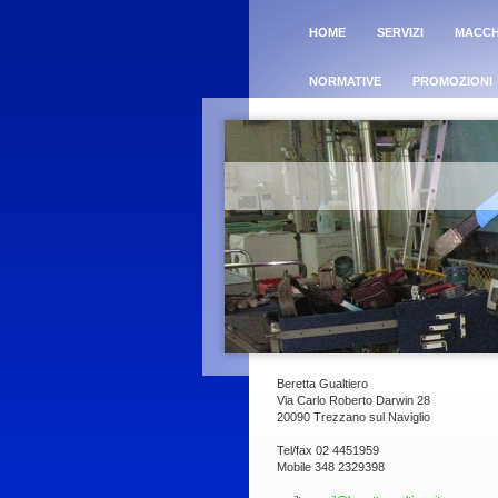
HOME
SERVIZI
MACCH
NORMATIVE
PROMOZIONI
Beretta Gualtiero
Via Carlo Roberto Darwin 28
20090 Trezzano sul Naviglio
Tel/fax 02 4451959
Mobile 348 2329398