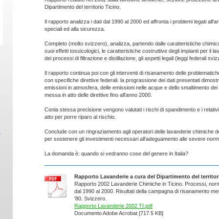
Dipartimento del territorio Ticino.
Il rapporto analizza i dati dal 1990 al 2000 ed affronta i problemi legati all'aria
speciali ed alla sicurezza.
Completo (molto svizzero), analizza, partendo dalle caratteristiche chimico
suoi effetti tossicologici, le caratteristiche costruttive degli impianti per il l
dei processi di filtrazione e distillazione, gli aspetti legali (leggi federali svi
Il rapporto continua poi con gli interventi di risanamento delle problematich
con specifiche direttive federali. la prograssione dei dati presentati dimostr
emissioni in atmosfera, delle emissioni nelle acque e dello smaltimento dei ri
messa in atto delle direttive fino all'anno 2000.
Conla stessa precisione vengono valutati i rischi di spandimento e i relati
atto per porre riparo al rischio.
Conclude con un ringraziamento agli operatori delle lavanderie chimiche del 
per sostenere gli investimenti necessari all'adeguamento alle severe norm
La domanda è: quando si vedranno cose del genere in Italia?
Rapporto Lavanderie a cura del Dipartimento del territor
Rapporto 2002 Lavanderie Chimiche in Ticino. Processi, nor
dal 1990 al 2000. Risultati della campagna di risanamento messa
'80. Svizzero.
Rapporto Lavanderie 2002 TI.pdf
Documento Adobe Acrobat [717.5 KB]