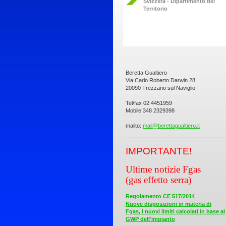
Svizzera - Dipartimento del
Territorio
Beretta Gualtiero
Via Carlo Roberto Darwin 28
20090 Trezzano sul Naviglio
Tel/fax 02 4451959
Mobile 348 2329398
mailto:
mail@berettagualtiero.it
IMPORTAN
TE!
Ultime notizie Fgas
(gas effetto serra)
Regolamento CE 517/2014
Nuove disposizioni in materia di
Fgas, i nuovi limiti calcolati in base al
GWP dell'impianto