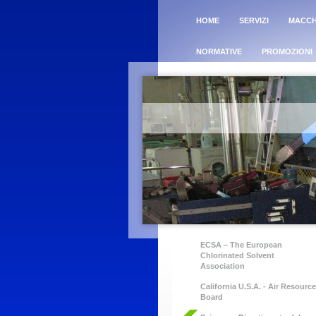
HOME
SERVIZI
MACCH
NORMATIVE
PROMOZIONI
ECSA – The European
Chlorinated Solvent
Association
California U.S.A. - Air Resourc
Board