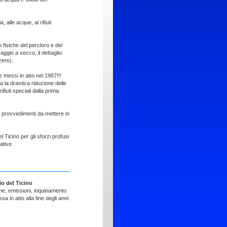
, alle acque, ai rifiuti
 fisiche del percloro e dei
avaggio a secco, il dettaglio
zzere).
e messi in atto nel 1987!!!
a la drastica riduzione delle
fiuti speciali dalla prima
vi provvedimenti da mettere in
Ticino per gli sforzi profusi
ative.
io del Ticino
me, emissioni, inquinamento
 in atto alla fine degli anni