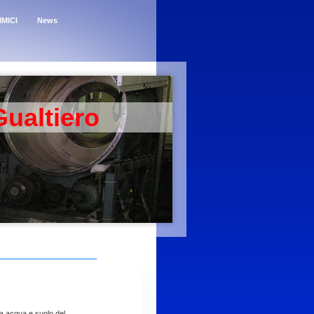
MICI
News
Gualtiero
ia acqua e suolo del