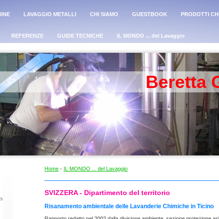
INE
LAVAGGIO METALLI
CHI SIAMO
GUESTBOOK
PRODOTTI CHI
REFERENZE
GUIDE TECNICHE
IL MONDO ... del Lavaggio
Beretta 
Home
-
IL MONDO ... del Lavaggio
SVIZZERA - Dipartimento del territorio
es
Risanamento ambientale delle Lavanderie Chimiche in Ticino
Rapporto redatto nel 2002 dalla divisione ambiente, sezione protezione ar