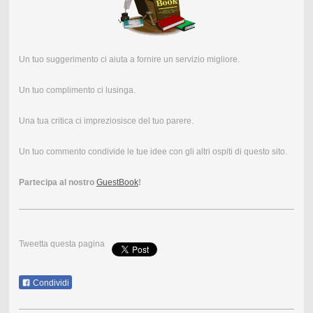
Un tuo suggerimento ci aiuta a fornire un servizio migliore.
Un tuo complimento ci lusinga.
Una tua critica ci impreziosisce del tuo parere.
Un tuo commento condivide le tue idee con gli altri ospiti di questo sito.
Partecipa al nostro
GuestBook
!
Tweetta questa pagina
Condividi