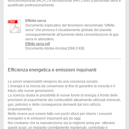
idroclorofluorurati (HCFC) e idrofluorurati (HFC) solo a personale serio e
qualificato professionalmente.
Effetto serra
Documento esplicativo del fenomeno denominato "effetto
serra" che provoca il riscaldamento globale del pianeta
conseguentemente all'aumento della concentrazione di gas
serra in atmosfera.
Effetto serra.pdf
Documento Adobe Acrobat [368.0 KB]
Efficienza energetica e emissioni inquinanti
Le azioni responsabili vengono da una coscienza sociale.
L'energia è la risorsa da conservare al fine di garantire la crescita e il
futuro alle nuove generazioni.
La scienza studia le possibilità di nuove forme di energia a fronte delle
previsioni di esaurimento dei combustibili attualmente utilizzati (minerali,
gas, petrolio) e delle conseguenze derivanti dal loro utilizzo
(inquinamento).
Molto invece può essere fatto con pochi sforzi per ridurre i consumi
energetici e le emissioni inquinanti già da oggi.
Noi crediamo che la manutenzione sia la migliore arma per ottenere
questi scopi; un impianto correttamente mantenuto, controllato e