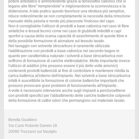
potere antistatico e ammorbidente grazie ai tensioattivi cationici che si
legano alle fibre" riempiendole" e migliorandone la scorrevolezza e la
distensione. A lato pratico questo favorisce una stiratura più semplice,
riduce notevolmente se non completamente la necessità della rimozione
manuale della peluria e rende più piacevole l'indosso del capo.
Non è consigliabile l'utilizzo di prodotti a base cationica nel caso di fibre
sintetiche e tessuti tecnici come nel caso di giubbotti imbottiti e capi
sportivi a causa della scarsa capacità di assorbimento di queste fibre e
della possibile formazione di alonature sul tessuto lavato.
Nel lavaggio con solvente idrocarburo è raramente utilizzata
l'additivazione con prodotti a base cationica nel secondo bagno in
quanto per caratteristica naturale i solventi a base idrocarburica non
soffrono di formazione di cariche elettrostatiche. Molto importante invece
l'utilizzo di additivi (che possono essere il più delle volte anionici)
contenenti prodotti battericidi al fine di controllare e mantenere ridotta la
carica batterica al'interno dell'impianto. Nei solventi a base idrocarburica
infatti è suscettibile la formazione di colonie batteriche importanti che
possono provocare gravi problemi di funzionamento all'impianto.
A volte è necessario intervenire anche sugli impianti a percloroetilene
con prodotti specifici per l'abbattimento delle cariche batteriche colpevoli
della formazione di cattivi odori che permangono sul materiale lavato.
Beretta Gualtiero
Via Carlo Roberto Darwin 28
20090 Trezzano sul Naviglio