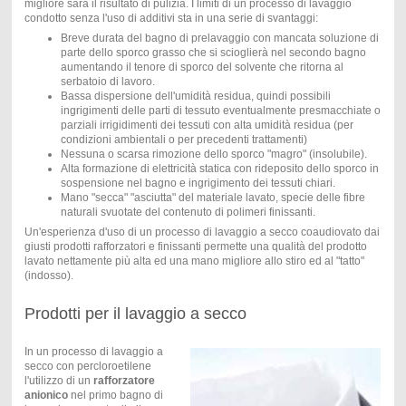
migliore sarà il risultato di pulizia. I limiti di un processo di lavaggio
condotto senza l'uso di additivi sta in una serie di svantaggi:
Breve durata del bagno di prelavaggio con mancata soluzione di
parte dello sporco grasso che si scioglierà nel secondo bagno
aumentando il tenore di sporco del solvente che ritorna al
serbatoio di lavoro.
Bassa dispersione dell'umidità residua, quindi possibili
ingrigimenti delle parti di tessuto eventualmente presmacchiate o
parziali irrigidimenti dei tessuti con alta umidità residua (per
condizioni ambientali o per precedenti trattamenti)
Nessuna o scarsa rimozione dello sporco "magro" (insolubile).
Alta formazione di elettricità statica con rideposito dello sporco in
sospensione nel bagno e ingrigimento dei tessuti chiari.
Mano "secca" "asciutta" del materiale lavato, specie delle fibre
naturali svuotate del contenuto di polimeri finissanti.
Un'esperienza d'uso di un processo di lavaggio a secco coaudiovato dai
giusti prodotti rafforzatori e finissanti permette una qualità del prodotto
lavato nettamente più alta ed una mano migliore allo stiro ed al "tatto"
(indosso).
Prodotti per il lavaggio a secco
In un processo di lavaggio a
secco con percloroetilene
l'utilizzo di un
rafforzatore
anionico
nel primo bagno di