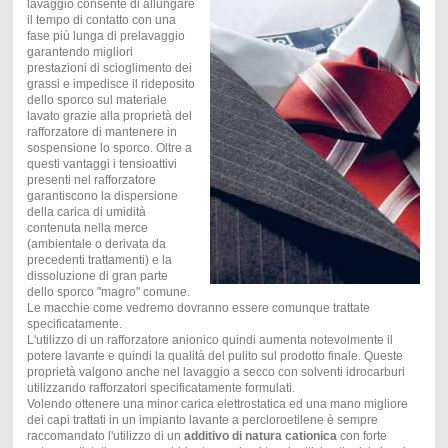
lavaggio consente di allungare
il tempo di contatto con una
fase più lunga di prelavaggio
garantendo migliori
prestazioni di scioglimento dei
grassi e impedisce il rideposito
dello sporco sul materiale
lavato grazie alla proprietà del
rafforzatore di mantenere in
sospensione lo sporco. Oltre a
questi vantaggi i tensioattivi
presenti nel rafforzatore
garantiscono la dispersione
della carica di umidità
contenuta nella merce
(ambientale o derivata da
precedenti trattamenti) e la
dissoluzione di gran parte
dello sporco "magro" comune.
Le macchie come vedremo dovranno essere comunque trattate
specificatamente.
L'utilizzo di un rafforzatore anionico quindi aumenta notevolmente il
potere lavante e quindi la qualità del pulito sul prodotto finale. Queste
proprietà valgono anche nel lavaggio a secco con solventi idrocarburi
utilizzando rafforzatori specificatamente formulati.
Volendo ottenere una minor carica elettrostatica ed una mano migliore
dei capi trattati in un impianto lavante a percloroetilene è sempre
raccomandato l'utilizzo di un
additivo di natura cationica
con forte