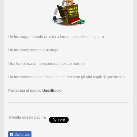
Un tuo suggerimento ci aiuta a fornire un servizio migliore.
Un tuo complimento ci lusinga.
Una tua critica ci impreziosisce del tuo parere.
Un tuo commento condivide le tue idee con gli altri ospiti di questo sito.
Partecipa al nostro
GuestBook
!
Tweetta questa pagina
Condividi