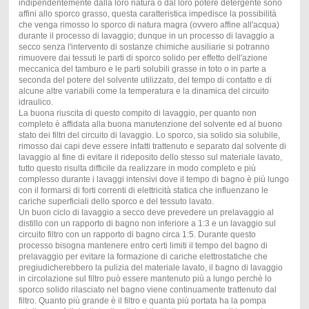
indipendentemente dalla loro natura o dal loro potere detergente sono
affini allo sporco grasso, questa caratteristica impedisce la possibilità
che venga rimosso lo sporco di natura magra (ovvero affine all'acqua)
durante il processo di lavaggio; dunque in un processo di lavaggio a
secco senza l'intervento di sostanze chimiche ausiliarie si potranno
rimuovere dai tessuti le parti di sporco solido per effetto dell'azione
meccanica del tamburo e le parti solubili grasse in toto o in parte a
seconda del potere del solvente utilizzato, del tempo di contatto e di
alcune altre variabili come la temperatura e la dinamica del circuito
idraulico.
La buona riuscita di questo compito di lavaggio, per quanto non
completo è affidata alla buona manutenzione del solvente ed al buono
stato dei filtri del circuito di lavaggio. Lo sporco, sia solido sia solubile,
rimosso dai capi deve essere infatti trattenuto e separato dal solvente di
lavaggio al fine di evitare il rideposito dello stesso sul materiale lavato,
tutto questo risulta difficile da realizzare in modo completo e più
complesso durante i lavaggi intensivi dove il tempo di bagno è più lungo
con il formarsi di forti correnti di elettricità statica che influenzano le
cariche superficiali dello sporco e del tessuto lavato.
Un buon ciclo di lavaggio a secco deve prevedere un prelavaggio al
distillo con un rapporto di bagno non inferiore a 1:3 e un lavaggio sul
circuito filtro con un rapporto di bagno circa 1:5. Durante questo
processo bisogna mantenere entro certi limiti il tempo del bagno di
prelavaggio per evitare la formazione di cariche elettrostatiche che
pregiudicherebbero la pulizia del materiale lavato, il bagno di lavaggio
in circolazione sul filtro può essere mantenuto più a lungo perchè lo
sporco solido rilasciato nel bagno viene continuamente trattenuto dal
filtro. Quanto più grande è il filtro e quanta più portata ha la pompa